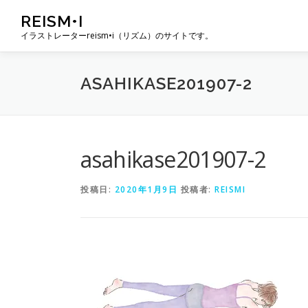
コ
REISM•I
ン
イラストレーターreism•i（リズム）のサイトです。
テ
ン
ツ
ASAHIKASE201907-2
へ
ス
キ
ッ
プ
asahikase201907-2
投稿日:
2020年1月9日
投稿者:
REISMI