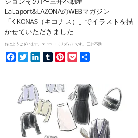
ションその1〜三井不動産
LaLaport&LAZONAのWEBマガジン
「KIKONAS（キコナス）」でイラストを描
かせていただきました
おはようございます。reism・i（リズム）です。 三井不動 …
Facebook
Twitter
LinkedIn
Tumblr
Pinterest
Pocket
共
有