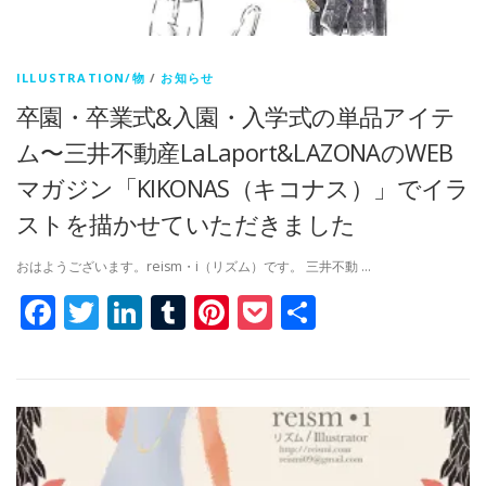
ILLUSTRATION/物
/
お知らせ
卒園・卒業式&入園・入学式の単品アイテ
ム〜三井不動産LaLaport&LAZONAのWEB
マガジン「KIKONAS（キコナス）」でイラ
ストを描かせていただきました
おはようございます。reism・i（リズム）です。 三井不動 …
Facebook
Twitter
LinkedIn
Tumblr
Pinterest
Pocket
共
有