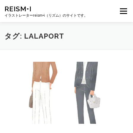
コ
REISM•I
ン
メニュー
テ
イラストレーターreism•i（リズム）のサイトです。
ン
ツ
へ
HOME
GALLERY
PROFILE
WORK
タグ:
LALAPORT
ス
キ
ッ
プ
PUBLICATION
EXHIBITION
BLOG
SNS
お問い合わせ