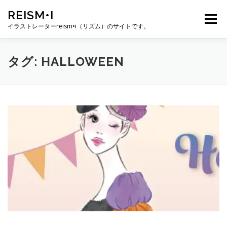
コ
REISM•I
ン
メニュー
テ
イラストレーターreism•i（リズム）のサイトです。
ン
ツ
へ
HOME
GALLERY
PROFILE
WORK
タグ:
HALLOWEEN
ス
キ
ッ
プ
PUBLICATION
EXHIBITION
BLOG
SNS
お問い合わせ