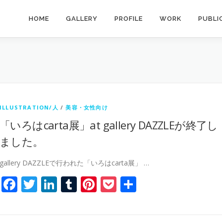
HOME
GALLERY
PROFILE
WORK
PUBLI
ILLUSTRATION/人
/
美容・女性向け
「いろはcarta展」at gallery DAZZLEが終了し
ました。
gallery DAZZLEで行われた「いろはcarta展」 …
Facebook
Twitter
LinkedIn
Tumblr
Pinterest
Pocket
共
有