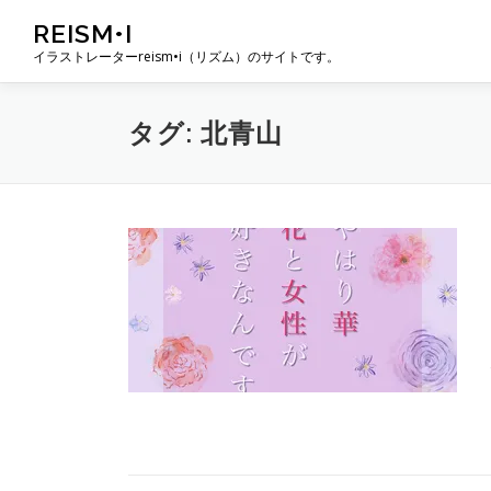
コ
REISM•I
ン
イラストレーターreism•i（リズム）のサイトです。
テ
ン
ツ
タグ:
北青山
へ
ス
キ
ッ
プ