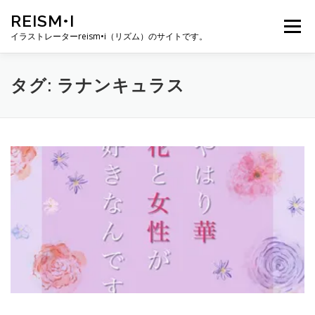
コ
REISM•I
ン
メニュー
テ
イラストレーターreism•i（リズム）のサイトです。
ン
ツ
へ
HOME
GALLERY
PROFILE
WORK
タグ:
ラナンキュラス
ス
キ
ッ
プ
PUBLICATION
EXHIBITION
BLOG
SNS
お問い合わせ