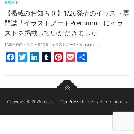
お知らせ
【掲載のお知らせ】1/26発売のイラスト専
門誌「イラストノートPremium」にイラ
ストを掲載していただきました
1/26発売のイラスト専門誌「イラストノートPremium」 …
Facebook
Twitter
LinkedIn
Tumblr
Pinterest
Pocket
共
有
Copyright © 2026 reism•i
–
OnePress
theme by FameThemes