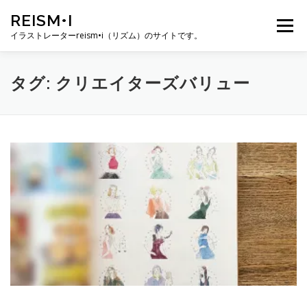
コ
REISM•I
ン
メニュー
テ
イラストレーターreism•i（リズム）のサイトです。
ン
ツ
へ
HOME
GALLERY
PROFILE
WORK
タグ:
クリエイターズバリュー
ス
キ
ッ
プ
PUBLICATION
EXHIBITION
BLOG
SNS
お問い合わせ