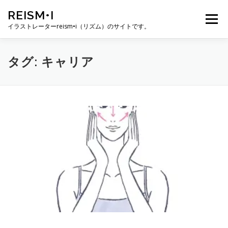
コ
REISM•I
ン
メニュー
テ
イラストレーターreism•i（リズム）のサイトです。
ン
ツ
へ
HOME
GALLERY
PROFILE
WORK
タグ:
キャリア
ス
キ
ッ
プ
PUBLICATION
EXHIBITION
BLOG
SNS
お問い合わせ