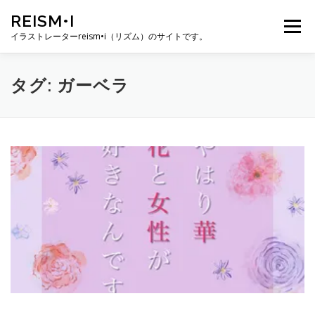
コ
REISM•I
ン
メニュー
テ
イラストレーターreism•i（リズム）のサイトです。
ン
ツ
へ
HOME
GALLERY
PROFILE
WORK
タグ:
ガーベラ
ス
キ
ッ
プ
PUBLICATION
EXHIBITION
BLOG
SNS
お問い合わせ