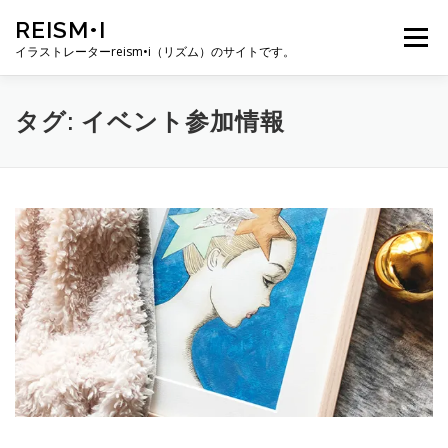
コ
REISM•I
ン
メニュー
テ
イラストレーターreism•i（リズム）のサイトです。
ン
ツ
へ
HOME
GALLERY
PROFILE
WORK
タグ:
イベント参加情報
ス
キ
ッ
プ
PUBLICATION
EXHIBITION
BLOG
SNS
お問い合わせ