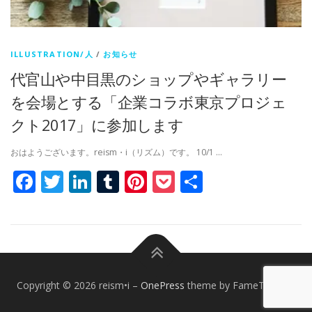
ILLUSTRATION/人
/
お知らせ
代官山や中目黒のショップやギャラリー
を会場とする「企業コラボ東京プロジェ
クト2017」に参加します
おはようございます。reism・i（リズム）です。 10/1 …
Facebook
Twitter
LinkedIn
Tumblr
Pinterest
Pocket
共
有
Copyright © 2026 reism•i
–
OnePress
theme by FameThemes