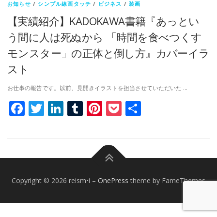
お知らせ
/
シンプル線画タッチ
/
ビジネス
/
装画
【実績紹介】KADOKAWA書籍『あっとい
う間に人は死ぬから 「時間を食べつくす
モンスター」の正体と倒し方』カバーイラ
スト
お仕事の報告です。以前、見開きイラストを担当させていただいた …
Facebook
Twitter
LinkedIn
Tumblr
Pinterest
Pocket
共
有
Copyright © 2026 reism•i
–
OnePress
theme by FameThemes