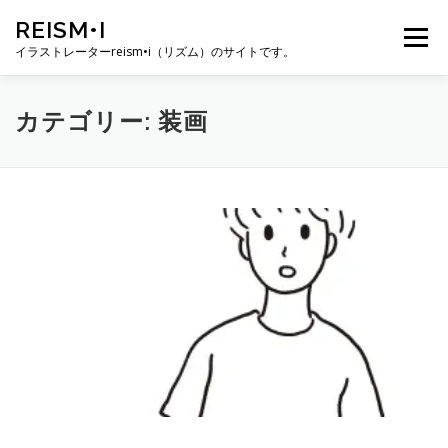
コ
REISM•I
ン
メニュー
テ
イラストレーターreism•i（リズム）のサイトです。
ン
ツ
へ
HOME
GALLERY
PROFILE
WORK
カテゴリー:
装画
ス
キ
ッ
プ
PUBLICATION
EXHIBITION
BLOG
SNS
お問い合わせ