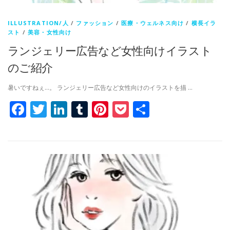
ILLUSTRATION/人
/
ファッション
/
医療・ウェルネス向け
/
横長イラ
スト
/
美容・女性向け
ランジェリー広告など女性向けイラスト
のご紹介
暑いですねぇ…。 ランジェリー広告など女性向けのイラストを描 …
Facebook
Twitter
LinkedIn
Tumblr
Pinterest
Pocket
共
有