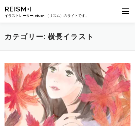
コ
REISM•I
ン
メニュー
テ
イラストレーターreism•i（リズム）のサイトです。
ン
ツ
へ
HOME
GALLERY
PROFILE
WORK
カテゴリー:
横長イラスト
ス
キ
ッ
プ
PUBLICATION
EXHIBITION
BLOG
SNS
お問い合わせ