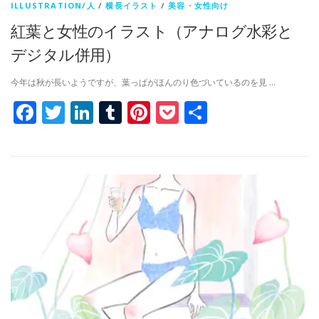
ILLUSTRATION/人
/
横長イラスト
/
美容・女性向け
紅葉と女性のイラスト（アナログ水彩と
デジタル併用）
今年は秋が長いようですが、葉っぱがほんのり色づいているのを見 …
Facebook
Twitter
LinkedIn
Tumblr
Pinterest
Pocket
共
有